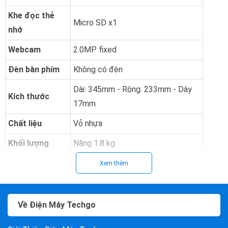
Khe đọc thẻ
Micro SD x1
nhớ
Webcam
2.0MP fixed
Đèn bàn phím
Không có đèn
Dài: 345mm - Rộng: 233mm - Dày
Kích thước
17mm
Chất liệu
Vỏ nhựa
Khối lượng
Nặng 1.8 kg
Thông tin pin
3950mAh 45W
Xem thêm
Năm ra mắt
2022
Về Điện Máy Techgo