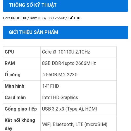
THÔNG SỐ KỸ THUẬT
Core i3-10110U/ Ram 8GB/ SSD 256GB/ 14" FHD
GIỚI THIỆU SẢN PHẨM
CPU
Core i3-10110U 2.1GHz
RAM
8GB DDR4 upto 2666MHz
Ổ cứng
256GB M.2 2230
Màn hình
14" FHD
Card màn
Intel HD Graphics
Cổng giao tiếp
USB 3.2 x3 (Type A), HDMI
Kết nối không
WiFi, Bluetooth, LTE (microSIM)
dây