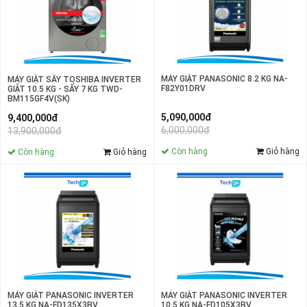
MÁY GIẶT PANASONIC 8.2 KG NA-
MÁY GIẶT SẤY TOSHIBA INVERTER
F82Y01DRV
GIẶT 10.5 KG - SẤY 7 KG TWD-
BM115GF4V(SK)
5,090,000đ
9,400,000đ
6,000,000đ
13,900,000đ
Còn hàng
Giỏ hàng
Còn hàng
Giỏ hàng
MÁY GIẶT PANASONIC INVERTER
MÁY GIẶT PANASONIC INVERTER
10.5 KG NA-FD105X3BV
13.5 KG NA-FD135X3BV