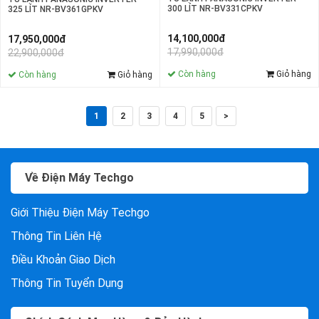
300 LÍT NR-BV331CPKV
325 LÍT NR-BV361GPKV
14,100,000đ
17,950,000đ
17,990,000đ
22,900,000đ
Còn hàng
Giỏ hàng
Còn hàng
Giỏ hàng
1
2
3
4
5
>
Về Điện Máy Techgo
Giới Thiệu Điện Máy Techgo
Thông Tin Liên Hệ
Điều Khoản Giao Dịch
Thông Tin Tuyển Dụng