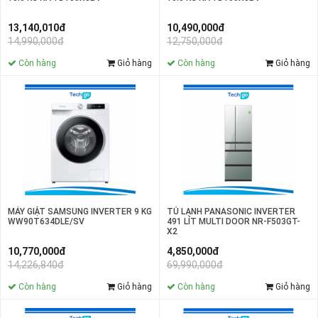
10,490,000đ
13,140,010đ
12,750,000đ
14,990,000đ
Còn hàng
Giỏ hàng
Còn hàng
Giỏ hàng
TỦ LẠNH PANASONIC INVERTER
MÁY GIẶT SAMSUNG INVERTER 9 KG
491 LÍT MULTI DOOR NR-F503GT-
WW90T634DLE/SV
X2
4,850,000đ
10,770,000đ
69,990,000đ
14,226,840đ
Còn hàng
Giỏ hàng
Còn hàng
Giỏ hàng