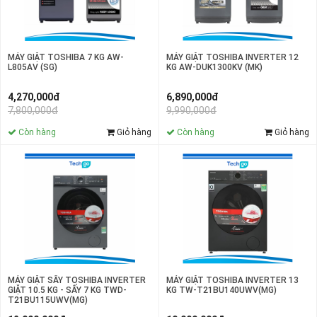
MÁY GIẶT TOSHIBA INVERTER 12
MÁY GIẶT TOSHIBA 7 KG AW-
KG AW-DUK1300KV (MK)
L805AV (SG)
6,890,000đ
4,270,000đ
9,990,000đ
7,800,000đ
Còn hàng
Giỏ hàng
Còn hàng
Giỏ hàng
MÁY GIẶT TOSHIBA INVERTER 13
MÁY GIẶT SẤY TOSHIBA INVERTER
KG TW-T21BU140UWV(MG)
GIẶT 10.5 KG - SẤY 7 KG TWD-
T21BU115UWV(MG)