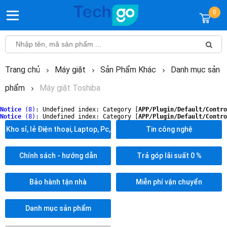
0
Trang chủ
Máy giặt
Sản Phẩm Khác
Danh mục sản
phẩm
Máy giặt Toshiba
Notice
 (8)
: Undefined index: Category [
APP/Plugin/Default/Contro
Notice
 (8)
: Undefined index: Category [
APP/Plugin/Default/Contro
Kho sỉ, lẻ Điện thoại, Laptop, Pc,
Tin công nghệ
Linh kiện máy tính
Chính sách - hướng dẫn
Trả góp lãi suất 0 %
Bảo hành tận nhà
Miễn phí vận chuyển
Danh mục sản phẩm