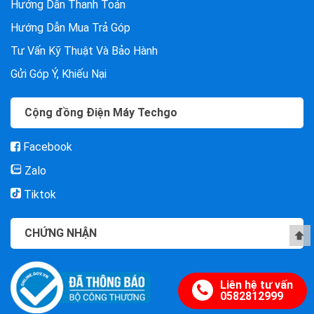
Hướng Dẫn Thanh Toán
Hướng Dẫn Mua Trả Góp
Tư Vấn Kỹ Thuật Và Bảo Hành
Gửi Góp Ý, Khiếu Nại
Cộng đồng Điện Máy Techgo
Facebook
Zalo
Tiktok
CHỨNG NHẬN
Liên hệ tư vấn
0582812999