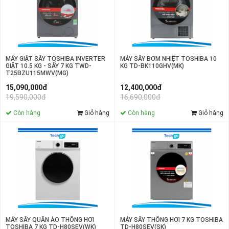
MÁY SẤY BƠM NHIỆT TOSHIBA 10
MÁY GIẶT SẤY TOSHIBA INVERTER
KG TD-BK110GHV(MK)
GIẶT 10.5 KG - SẤY 7 KG TWD-
T25BZU115MWV(MG)
12,400,000đ
15,090,000đ
16,690,000đ
19,590,000đ
Còn hàng
Giỏ hàng
Còn hàng
Giỏ hàng
MÁY SẤY THÔNG HƠI 7 KG TOSHIBA
MÁY SẤY QUẦN ÁO THÔNG HƠI
TD-H80SEV(SK)
TOSHIBA 7 KG TD-H80SEV(WK)